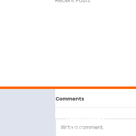
Recent Posts
Comments
Conócenos
Servicios
La Metodología
Write a comment...
Léenos