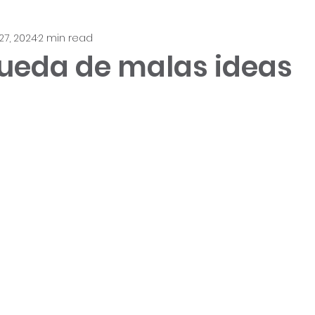
onócenos
Servicios
La Metodología
Léenos
27, 2024
2 min read
ueda de malas ideas