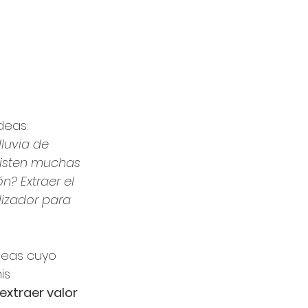
deas:
luvia de 
xisten muchas 
? Extraer el 
lizador para 
deas cuyo 
is 
xtraer valor 