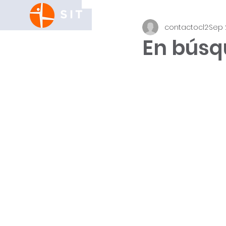
C
contactocl2
Sep 
En búsq