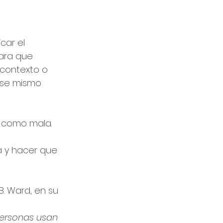
car el 
ara que 
 contexto o 
ese mismo 
a como mala. 
 
a y hacer que 
. Ward, en su 
personas usan 