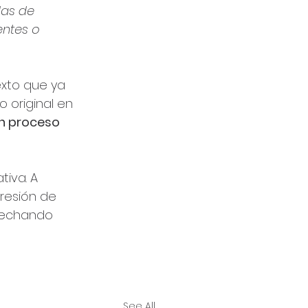
das de 
ntes o 
exto que ya 
 original en 
un proceso 
iva. A 
resión de 
vechando 
See All