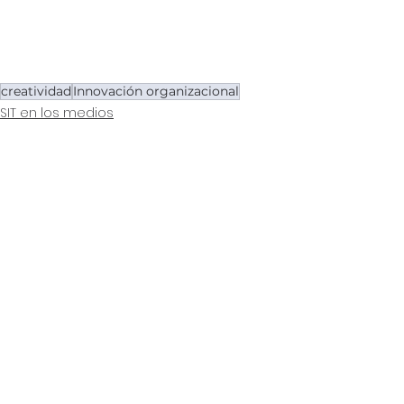
creatividad
Innovación organizacional
SIT en los medios
See All
Recent Posts