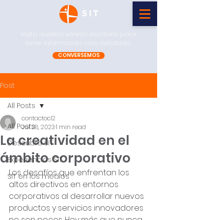
Visita nuestra versión escritorio para
tener información más detallada.
CONVERSEMOS
Post
All Posts
contactocl2
All Posts
Jul 28, 2023
1 min read
La creatividad en el
Descubre SIT
ámbito corporativo
Experiencias SIT
Los desafíos que enfrentan los 
SIT en los medios
altos directivos en entornos 
corporativos al desarrollar nuevos 
productos y servicios innovadores 
no son pocos. Hoy más que nunca, 