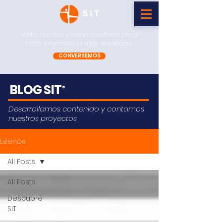
Visita nuestra versión escritorio para
tener información más detallada.
CONVERSEMOS
BLOG SIT
®
Desarrollamos contenido y contamos
nuestros proyectos
Léenos
All Posts
All Posts
Descubre
SIT