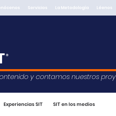
onócenos
Servicios
La Metodología
Léenos
T
®
ontenido y contamos nuestros pro
Experiencias SIT
SIT en los medios