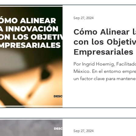
Sep 27, 2024
Cómo Alinear l
con los Objeti
Empresariales
Por Ingrid Hoernig, Facilitad
México. En el entorno empresa
un factor clave para mantener
crecimiento sostenible. Sin 
iniciativas de innovación te
estar alineadas con la estrate
objetivos generales de la e
organizaciones cometen el e
aislada, sin una conexión cla
Sep 27, 2024