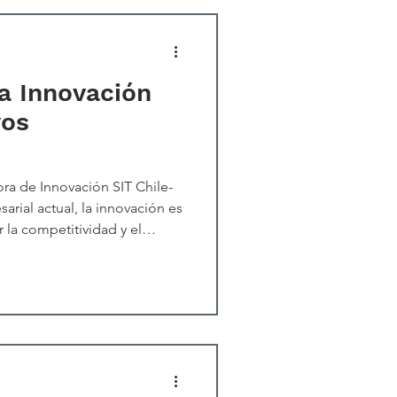
a Innovación
vos
ora de Innovación SIT Chile-
rial actual, la innovación es
 la competitividad y el
embargo, para que las
ngan un impacto real, deben
gia corporativa y los
mpresa. Muchas
rror de innovar de manera
ra con sus metas a largo plaz