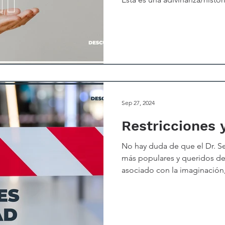
sesiones de trabajo: Quieres
deportivo con el que puedas
increíble. ¿Cuál es el compo
automóvil para conducir a al
de las veces escucho las res
volante, combustible, ruedas,
Sep 27, 2024
Restricciones 
No hay duda de que el Dr. Se
más populares y queridos d
asociado con la imaginación, l
originalidad, y personalmen
escritores favoritos. En 1954,
sobre las deficiencias de los 
a leer a los estudiantes de p