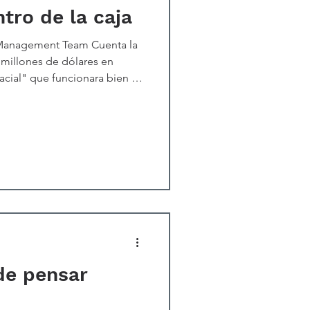
tro de la caja
gement Team Cuenta la
 millones de dólares en
pacial" que funcionara bien en
o. Al mismo tiempo, los
lemente utilizaban lápices
e de que ahora sepamos que
oporciona una importante
as de las ideas y soluciones
ía de nosotros p
de pensar