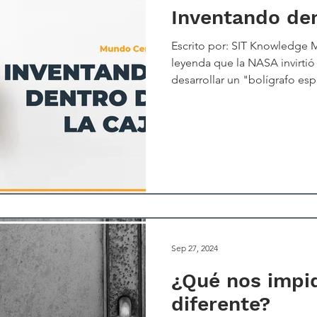
Inventando den
Escrito por: SIT Knowledge Mana
leyenda que la NASA invirtió
desarrollar un "bolígrafo es
condiciones de gravedad cer
cosmonautas soviéticos simp
grafito. Independientement
esta historia es un mito, pr
visión sobre las característic
inventivas. Y es que la mayor
Sep 27, 2024
¿Qué nos impi
diferente?