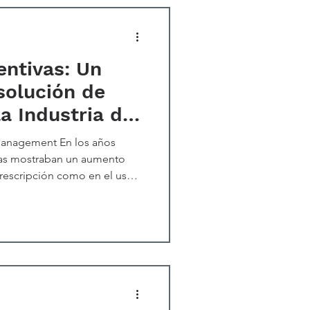
entivas: Un
solución de
a Industria de
Management En los años
ticas mostraban un aumento
prescripción como en el uso
y en día, es de conocimiento
 antibióticos es una de las
l ámbito de la salud. En ese
les de la salud eran
a evolución de
ia a los antibióticos. Esto,