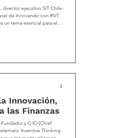
 director ejecutivo SIT Chile-
anel de Innovando con #SIT
s un tema esencial para el
d en el entorno global actual:
to y la Innovación”. Este
estra comprensión del
o que también abre nuevas
para nuestras empresas. En
ductividad en C
la Innovación,
a las Finanzas
-Fundador y C-IO (Chief
Systematic Inventive Thinking
ia que me gusta utilizar en