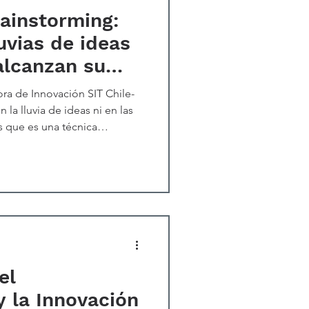
rainstorming:
uvias de ideas
alcanzan su
ora de Innovación SIT Chile-
la lluvia de ideas ni en las
s que es una técnica
ámbito creativo y empresarial,
n resultar ineficaces por
ar, la ausencia de una
 a una sobrecarga de ideas
creatividad, genera confusión y
ue dir
el
 la Innovación