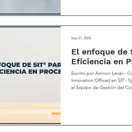
desafiado por su amigo, Will
escribir un libro que los e
Sep 27, 2024
El enfoque de 
Eficiencia en 
Escrito por Amnon Levav - C
Innovation Officer) en SIT - 
el Equipo de Gestión del Co
varios métodos para mejorar 
incrementar la eficiencia de
metodologías podrían ser Six
mayoría de estas son altament
pérdidas y redundancias, se
recortar, enfocarse o simplifi