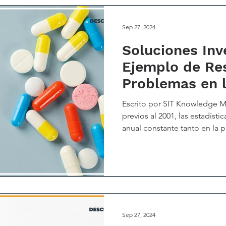
Sep 27, 2024
Soluciones Inv
Ejemplo de Re
Problemas en l
la Salud
Escrito por SIT Knowledge 
previos al 2001, las estadís
anual constante tanto en la 
de antibióticos en niños. Ho
común que el uso excesivo de
mayores preocupaciones en e
entonces, solo los profesiona
conscientes del peligro de l
"superbacterias" con resistenc
Sep 27, 2024