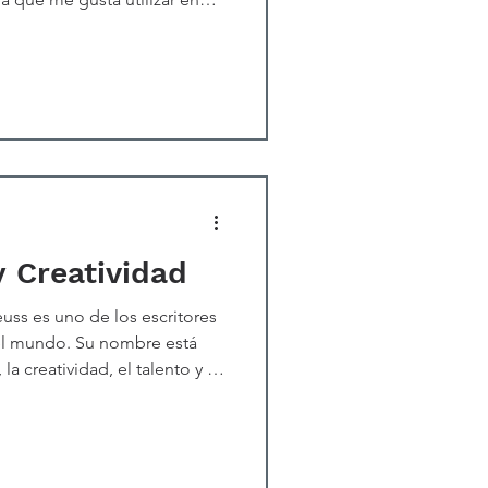
 un elegante automóvil
 conducir a una velocidad
nente más crucial del
tas velocidades? La mayoría
puestas esperadas: motor,
 incluso a veces el
y Creatividad
uss es uno de los escritores
el mundo. Su nombre está
a creatividad, el talento y la
te, es también uno de mis
 después de leer un artículo
libros utilizados para enseñar
rimer grado, Dr. Seuss fue