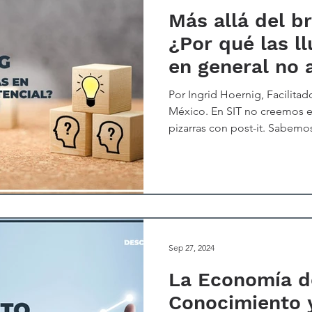
Más allá del b
¿Por qué las ll
en general no 
potencial?
Por Ingrid Hoernig, Facilitad
México. En SIT no creemos en 
pizarras con post-it. Sabemo
ampliamente utilizada en el 
sin embargo, a menudo puede
varias razones. En primer lug
estructura clara puede llevar
que, en lugar de facilitar la 
dispersión. Sin un enfoque q
Sep 27, 2024
La Economía d
Conocimiento y