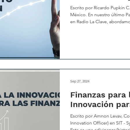
Escrito por Ricardo Pupkin C.,
México. En nuestro último P
en Radio La Clave, abordamo
desarrollo y la competitivida
“La Economía del Conocimien
enfoque no solo redefine nu
crecimiento económico, sin
oportunidades estratégicas 
los últimos diez años, la pro
Sep 27, 2024
Finanzas para 
Innovación par
Escrito por Amnon Levav, Co
Innovation Officer) en SIT - 
Esta es una adivinanza/histor