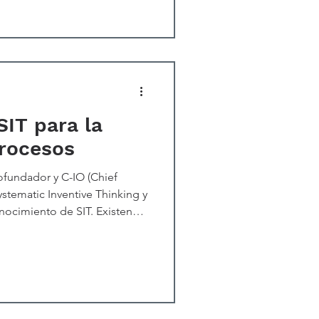
iam Ellsworth Spaulding, a
SIT para la
Procesos
ofundador y C-IO (Chief
Systematic Inventive Thinking y
nocimiento de SIT. Existen
la productividad e
l proceso. Algunas conocidas
 Sigma, Kaizen y Lean. La
e efectivas para identificar
ñalando dónde es necesario
car. Esto cond