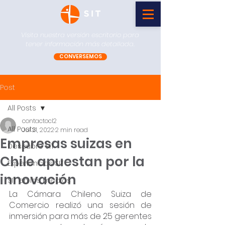
Visita nuestra versión escritorio para
tener información más detallada.
CONVERSEMOS
Post
All Posts
contactocl2
All Posts
Jul 21, 2022
2 min read
Empresas suizas en
Descubre SIT
Chile apuestan por la
Experiencias SIT
innovación
SIT en los medios
La Cámara Chileno Suiza de 
Comercio realizó una sesión de 
inmersión para más de 25 gerentes 