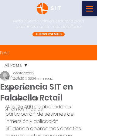
Visita nuestra versión escritorio para
tener información más detallada.
CONVERSEMOS
Post
All Posts
contactocl2
All Posts
Jun 13, 2023
1 min read
Experiencia SIT en
Descubre SIT
Falabella Retail
Experiencias SIT
Más de 400 colaboradores 
SIT en los medios
participaron de sesiones de 
inmersión y aplicación
SIT donde abordamos desafíos 
con diferentes áreas como 