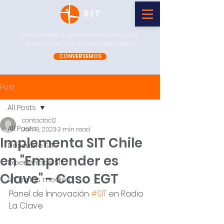
Visita nuestra versión escritorio para
tener información más detallada.
CONVERSEMOS
Post
All Posts
contactocl2
All Posts
Jan 19, 2023
3 min read
Implementa SIT Chile
Descubre SIT
en "Emprender es
Experiencias SIT
Clave" - Caso EGT
SIT en los medios
Panel de Innovación 
#SIT
 en Radio 
La Clave