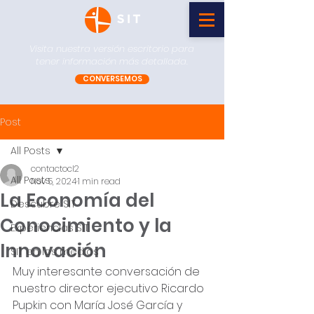
Visita nuestra versión escritorio para
tener información más detallada.
CONVERSEMOS
Post
All Posts
contactocl2
All Posts
Nov 5, 2024
1 min read
La Economía del
Descubre SIT
Conocimiento y la
Experiencias SIT
Innovación
SIT en los medios
Muy interesante conversación de 
nuestro director ejecutivo Ricardo 
Pupkin con María José García y 