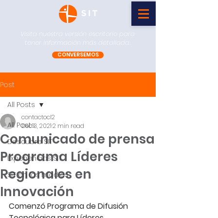
Visita nuestra versión escritorio para
tener información más detallada.
CONVERSEMOS
Post
All Posts
contactocl2
All Posts
Dec 3, 2021
2 min read
Comunicado de prensa
Descubre SIT
Programa Líderes
Experiencias SIT
Regionales en
SIT en los medios
Innovación
Comenzó Programa de Difusión 
Tecnológica para Líderes 